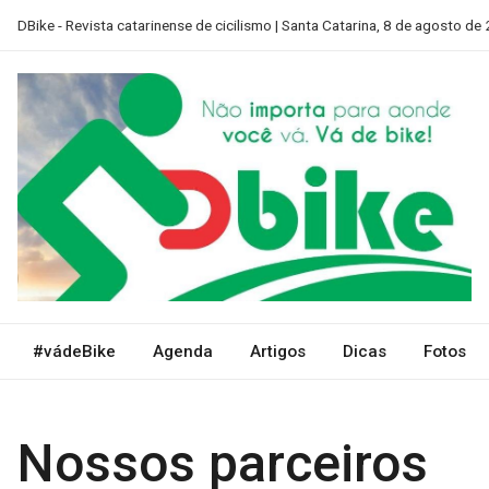
Skip
DBike - Revista catarinense de cicilismo | Santa Catarina, 8 de agosto de
to
content
D Bike SC
Revista catarinense de ciclismo
#vádeBike
Agenda
Artigos
Dicas
Fotos
Nossos parceiros