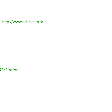
 /
http://www.acbc.com.br
3/?fref=ts