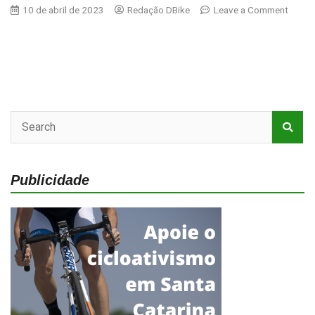
on
10 de abril de 2023
Redação DBike
Leave a Comment
Aro
26
ou
29:
Qual
a
melho
opção
para
trilhas
Publicidade