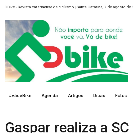
Skip
DBike - Revista catarinense de cicilismo | Santa Catarina, 7 de agosto de
to
content
D Bike SC
Revista catarinense de ciclismo
#vádeBike
Agenda
Artigos
Dicas
Fotos
Gaspar realiza a SC