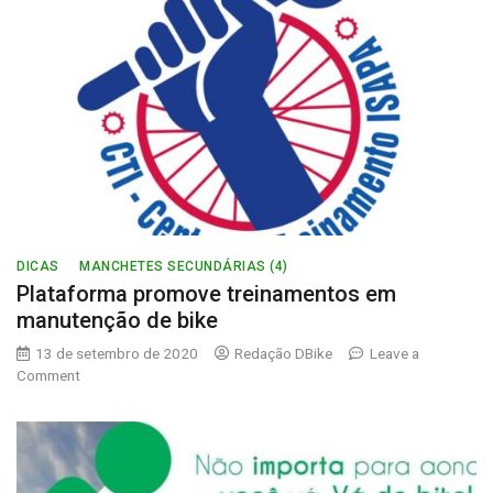
DICAS
MANCHETES SECUNDÁRIAS (4)
Plataforma promove treinamentos em
manutenção de bike
13 de setembro de 2020
Redação DBike
Leave a
on
Comment
Plataforma
promove
treinamentos
em
manutenção