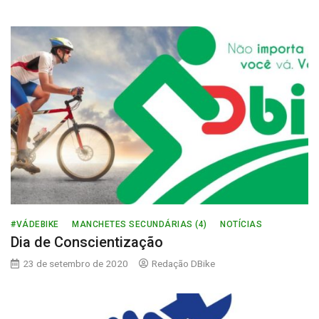
Caminhos
de
Caravaggio,
no
RS
#VÁDEBIKE
MANCHETES SECUNDÁRIAS (4)
NOTÍCIAS
Dia de Conscientização
23 de setembro de 2020
Redação DBike